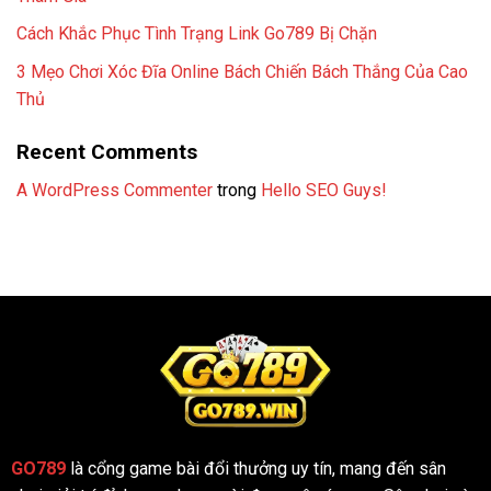
Cách Khắc Phục Tình Trạng Link Go789 Bị Chặn
3 Mẹo Chơi Xóc Đĩa Online Bách Chiến Bách Thắng Của Cao
Thủ
Recent Comments
A WordPress Commenter
trong
Hello SEO Guys!
GO789
là cổng game bài đổi thưởng uy tín, mang đến sân