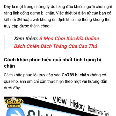
Đây là một trong những lý do hàng đầu khiến người chơi nghĩ
rằng link cổng game bị chặn. Việc thiết bị điện tử của bạn có
kết nối 3G hoặc wifi không ổn định khiến hệ thống không thể
truy cập được thành công.
Xem thêm:
3 Mẹo Chơi Xóc Đĩa Online
Bách Chiến Bách Thắng Của Cao Thủ
Cách khắc phục hiệu quả nhất tình trạng bị
chặn
Cách khắc phục lỗi truy cập vào
Go789 bị chặn
không có
quá khó, anh em chỉ cần thực hiện theo một vài hướng dẫn
dưới đây.