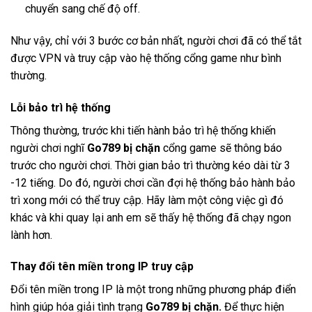
chuyển sang chế độ off.
Như vậy, chỉ với 3 bước cơ bản nhất, người chơi đã có thể tắt
được VPN và truy cập vào hệ thống cổng game như bình
thường.
Lỗi bảo trì hệ thống
Thông thường, trước khi tiến hành bảo trì hệ thống khiến
người chơi nghĩ
Go789 bị chặn
cổng game sẽ thông báo
trước cho người chơi. Thời gian bảo trì thường kéo dài từ 3
-12 tiếng. Do đó, người chơi cần đợi hệ thống bảo hành bảo
trì xong mới có thể truy cập. Hãy làm một công việc gì đó
khác và khi quay lại anh em sẽ thấy hệ thống đã chạy ngon
lành hơn.
Thay đổi tên miền trong IP truy cập
Đổi tên miền trong IP là một trong những phương pháp điển
hình giúp hóa giải tình trạng
Go789 bị chặn.
Để thực hiện