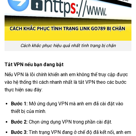
Cách khắc phục hiệu quả nhất tình trạng bị chặn
Tắt VPN nếu bạn đang bật
Nếu VPN là lỗi chính khiến anh em không thể truy cập được
vào hệ thống thì cách nhanh nhất là tắt VPN theo các bước
thực hiện sau đây:
Bước 1:
Mở ứng dụng VPN mà anh em đã cài đặt vào
thiết bị của mình.
Bước 2:
Chọn ứng dụng VPN trong phần cài đặt.
Bước 3:
Tình trạng VPN đang ở chế độ đã kết nối, anh em