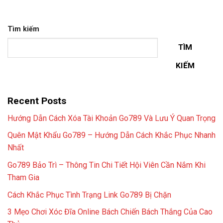
Tìm kiếm
TÌM
KIẾM
Recent Posts
Hướng Dẫn Cách Xóa Tài Khoản Go789 Và Lưu Ý Quan Trọng
Quên Mật Khẩu Go789 – Hướng Dẫn Cách Khắc Phục Nhanh
Nhất
Go789 Bảo Trì – Thông Tin Chi Tiết Hội Viên Cần Nắm Khi
Tham Gia
Cách Khắc Phục Tình Trạng Link Go789 Bị Chặn
3 Mẹo Chơi Xóc Đĩa Online Bách Chiến Bách Thắng Của Cao