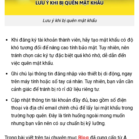
Lưu ý khi bị quên mật khẩu
Khi đăng ký tài khoản thành viên, hãy tạo mật khẩu có độ
khó tương đối để nâng cao tính bảo mật. Tuy nhiên, nên
tránh chọn các ký tự đặc biệt quá khó nhớ, dễ dẫn đến
việc quên mật khẩu.
Ghi chú lại thông tin đăng nhập vào thiết bị di động, ngay
trên máy tính hoặc sổ tay cá nhân. Tuy nhiên, bạn vẫn cần
cảnh giác để tránh bị rò rỉ dữ liệu riêng tư.
Cập nhật thông tin tài khoản đầy đủ, bao gồm số điện
thoại và địa chỉ email chính chủ để lấy lại mật khẩu trong
trường hợp quên. Đây là tình huống ngoài mong muốn
nhưng bạn vẫn nên có sự chuẩn bị kỹ lưỡng.
Trong bài viết trên tại chuyên mục
Blog
đã cung cấp từ A