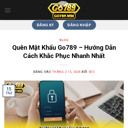
Bỏ
qua
nội
dung
ĐĂNG KÝ
ĐĂNG NHẬP
BLOG
Quên Mật Khẩu Go789 – Hướng Dẫn
Cách Khắc Phục Nhanh Nhất
ĐĂNG VÀO
THÁNG 2 15, 2026
BỞI
SEO
15
Th2