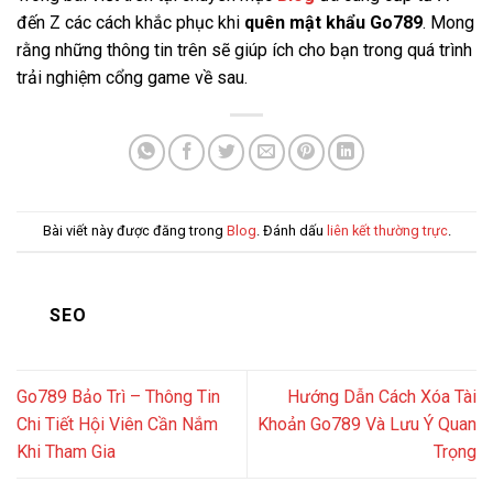
đến Z các cách khắc phục khi
quên mật khẩu Go789
. Mong
rằng những thông tin trên sẽ giúp ích cho bạn trong quá trình
trải nghiệm cổng game về sau.
Bài viết này được đăng trong
Blog
. Đánh dấu
liên kết thường trực
.
SEO
Go789 Bảo Trì – Thông Tin
Hướng Dẫn Cách Xóa Tài
Chi Tiết Hội Viên Cần Nắm
Khoản Go789 Và Lưu Ý Quan
Khi Tham Gia
Trọng