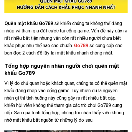
Quên mật khẩu Go789
sẽ khiến chúng ta không thể đăng
nhập và tham gia đặt cược tại cổng game. Vấn đề này gây ra
rất nhiều bất tiện nhưng vẫn còn rất nhiều người chưa biết
khắc phục như thế nào cho chuẩn.
Go789
sẽ cung cấp cho
bạn đọc 2 cách để lấy lại mật khẩu nhanh chóng nhất.
Tổng hợp nguyên nhân người chơi quên mật
khẩu Go789
Vì lý do chủ quan hoặc khách quan, chúng ta có thể quên mật
khẩu đăng nhập vào cổng game. Tuy nhiên dù là nguyên
nhân gì thì tình huống này cũng gây ra rất nhiều bất cập,
khiến hội viên không thể tham gia các trò chơi Go789 cung
cấp. Sau quá trình tổng hợp, chúng tôi nhận thấy việc không
nhớ mật khẩu bắt nguồn từ những lý do sau: