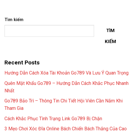
Tìm kiếm
TÌM
KIẾM
Recent Posts
Hướng Dẫn Cách Xóa Tài Khoản Go789 Và Lưu Ý Quan Trọng
Quên Mật Khẩu Go789 – Hướng Dẫn Cách Khắc Phục Nhanh
Nhất
Go789 Bảo Trì – Thông Tin Chi Tiết Hội Viên Cần Nắm Khi
Tham Gia
Cách Khắc Phục Tình Trạng Link Go789 Bị Chặn
3 Mẹo Chơi Xóc Đĩa Online Bách Chiến Bách Thắng Của Cao