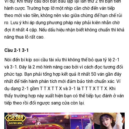
Ví dụ: Khi thấy cầu đôi bắt đầu lặp lại lần thứ 2 thì bạn tiến
hành cược. Trường hợp lỡ một nhịp cần chờ đến ván tiếp
theo mới vào tiền, không nên vào giữa chừng để hạn chế rủi
ro. Lưu ý khi áp dụng phương pháp này phải kiên nhẫn chờ
đợi ít nhất 4 cặp. Nếu dấu hiệu nhận biết không chuẩn thì khả
năng thua lỗ rất cao.
Cầu 2-1 3-1
Nói đến bí kíp soi cầu tài xỉu thì không thể bỏ qua tỷ lệ 2-1
và 3-1. Đây là 2 mô hình nâng cao bởi vì cách đọc tương đối
phức tạp. Bạn phải tổng hợp kết quả ít nhất 50 ván gần đây
nhất để tiến hành phân tích mới đảm bảo tính chuẩn xác. Ví
dụ dạng 2-1 gồm T T X T T X và 3-1 là T T T X T T X. Khi
thấy trường hợp này xuất hiện bạn có thể tiếp tục đánh ở ván
tiếp theo rồi đổi ngược sang cửa còn lại.