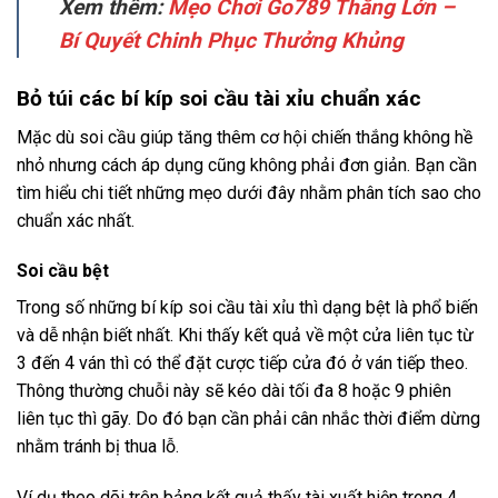
Xem thêm:
Mẹo Chơi Go789 Thắng Lớn –
Bí Quyết Chinh Phục Thưởng Khủng
Bỏ túi các bí kíp soi cầu tài xỉu chuẩn xác
Mặc dù soi cầu giúp tăng thêm cơ hội chiến thắng không hề
nhỏ nhưng cách áp dụng cũng không phải đơn giản. Bạn cần
tìm hiểu chi tiết những mẹo dưới đây nhằm phân tích sao cho
chuẩn xác nhất.
Soi cầu bệt
Trong số những bí kíp soi cầu tài xỉu thì dạng bệt là phổ biến
và dễ nhận biết nhất. Khi thấy kết quả về một cửa liên tục từ
3 đến 4 ván thì có thể đặt cược tiếp cửa đó ở ván tiếp theo.
Thông thường chuỗi này sẽ kéo dài tối đa 8 hoặc 9 phiên
liên tục thì gãy. Do đó bạn cần phải cân nhắc thời điểm dừng
nhằm tránh bị thua lỗ.
Ví dụ theo dõi trên bảng kết quả thấy tài xuất hiện trong 4