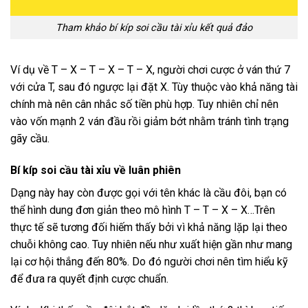
Tham khảo bí kíp soi cầu tài xỉu kết quả đảo
Ví dụ về T – X – T – X – T – X, người chơi cược ở ván thứ 7
với cửa T, sau đó ngược lại đặt X. Tùy thuộc vào khả năng tài
chính mà nên cân nhắc số tiền phù hợp. Tuy nhiên chỉ nên
vào vốn mạnh 2 ván đầu rồi giảm bớt nhằm tránh tình trạng
gãy cầu.
Bí kíp soi cầu tài xỉu về luân phiên
Dạng này hay còn được gọi với tên khác là cầu đôi, bạn có
thể hình dung đơn giản theo mô hình T – T – X – X…Trên
thực tế sẽ tương đối hiếm thấy bởi vì khả năng lặp lại theo
chuỗi không cao. Tuy nhiên nếu như xuất hiện gần như mang
lại cơ hội thắng đến 80%. Do đó người chơi nên tìm hiểu kỹ
để đưa ra quyết định cược chuẩn.