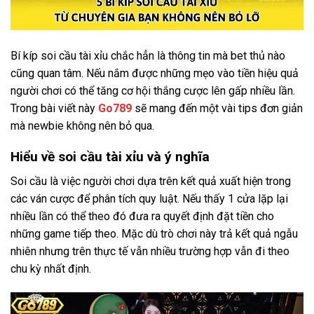
Bí kíp soi cầu tài xỉu chắc hẳn là thông tin mà bet thủ nào
cũng quan tâm. Nếu nắm được những mẹo vào tiền hiệu quả
người chơi có thể tăng cơ hội thắng cược lên gấp nhiều lần.
Trong bài viết này
Go789
sẽ mang đến một vài tips đơn giản
mà newbie không nên bỏ qua.
Hiểu về soi cầu tài xỉu và ý nghĩa
Soi cầu là việc người chơi dựa trên kết quả xuất hiện trong
các ván cược để phân tích quy luật. Nếu thấy 1 cửa lặp lại
nhiều lần có thể theo đó đưa ra quyết định đặt tiền cho
những game tiếp theo. Mặc dù trò chơi này trả kết quả ngẫu
nhiên nhưng trên thực tế vẫn nhiều trường hợp vẫn đi theo
chu kỳ nhất định.