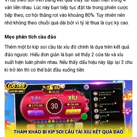
ván liền nhau. Lúc này bạn tiếp tục đặt tài trong phiên cược
tiếp theo, cơ hội thắng rơi vào khoảng 80%. Tuy nhiên nên
nhớ không theo chuỗi quá dài bởi vì tỷ lệ thua là cực kỳ cao.
Mẹo phân tích cầu đảo
Thêm một bí kíp soi cầu tài xỉu đó chính là dựa trên kết quả
đảo ngược. Hiểu đơn giản là bạn sẽ thấy 2 cửa tài và xỉu
xuất hiện luân phiên nhau. Nếu thấy dấu hiệu này lặp lại 3 chu
kì trở lên thì có thể bắt đầu xuống tiền.