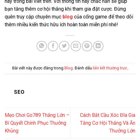
hay trong bài viết trên. Với thông tin này chắc hẳn sẽ giúp
bạn tăng thêm cơ hội thắng khi tham gia đặt cược. Đừng
quên truy cập chuyên mục
blog
của cổng game để theo dõi
thêm nhiều kiến thức hữu ích hoàn toàn miễn phí nhé!
Bài viết này được đăng trong
Blog
. Đánh dấu
liên kết thường trực
.
SEO
Mẹo Chơi Go789 Thắng Lớn –
Cách Bắt Cầu Xóc Đĩa Gia
Bí Quyết Chinh Phục Thưởng
Tăng Cơ Hội Thắng Và Ăn
Khủng
Thưởng Lớn